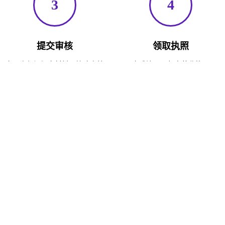
3
4
提交审核
领取执照
向工商部门提交材料，快速审核
完成注册，邮寄营业执照
我们的优势
专业团队 · 经验丰富 · 服务保障
政府合作
与闵行区政府招商部门深度合作，政策稳定可靠，入驻企业享