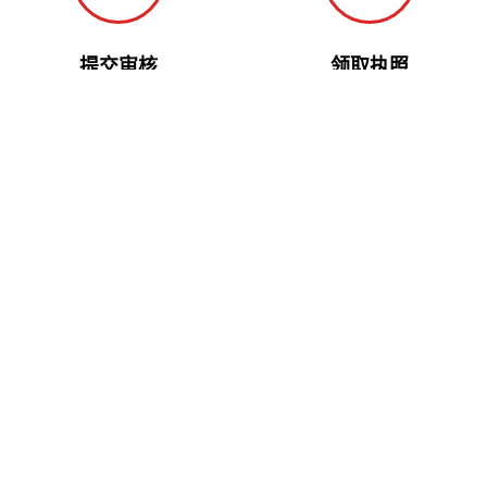
提交审核
领取执照
向工商部门提交材料，快速审核
完成注册，邮寄营业执照
我们的优势
专业团队 · 经验丰富 · 服务保障
政府合作
与浦东新区政府招商部门深度合作，政策稳定可靠，入驻企业
享有合法权益保障。