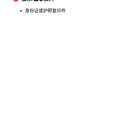
身份证或护照复印件
住址证明
个人简历
联系方式
公司信息
公司名称（英文）
注册资本
股份分配
经营范围
注册地址
注意：
新加坡公司至少需要一名新加坡本地董