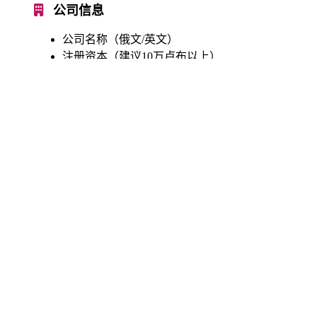
公司信息
公司名称（俄文/英文）
注册资本（建议10万卢布以上）
股份分配比例
经营范围
注册地址证明
办理流程
快速便捷，20-25个工作日完成
1
名称查册
提交公司名称，查册确认可用性